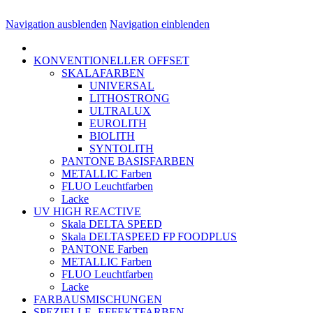
Navigation ausblenden
Navigation einblenden
KONVENTIONELLER OFFSET
SKALAFARBEN
UNIVERSAL
LITHOSTRONG
ULTRALUX
EUROLITH
BIOLITH
SYNTOLITH
PANTONE BASISFARBEN
METALLIC Farben
FLUO Leuchtfarben
Lacke
UV HIGH REACTIVE
Skala DELTA SPEED
Skala DELTASPEED FP FOODPLUS
PANTONE Farben
METALLIC Farben
FLUO Leuchtfarben
Lacke
FARBAUSMISCHUNGEN
SPEZIELLE- EFFEKTFARBEN