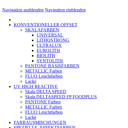
Navigation ausblenden
Navigation einblenden
KONVENTIONELLER OFFSET
SKALAFARBEN
UNIVERSAL
LITHOSTRONG
ULTRALUX
EUROLITH
BIOLITH
SYNTOLITH
PANTONE BASISFARBEN
METALLIC Farben
FLUO Leuchtfarben
Lacke
UV HIGH REACTIVE
Skala DELTA SPEED
Skala DELTASPEED FP FOODPLUS
PANTONE Farben
METALLIC Farben
FLUO Leuchtfarben
Lacke
FARBAUSMISCHUNGEN
SPEZIELLE- EFFEKTFARBEN