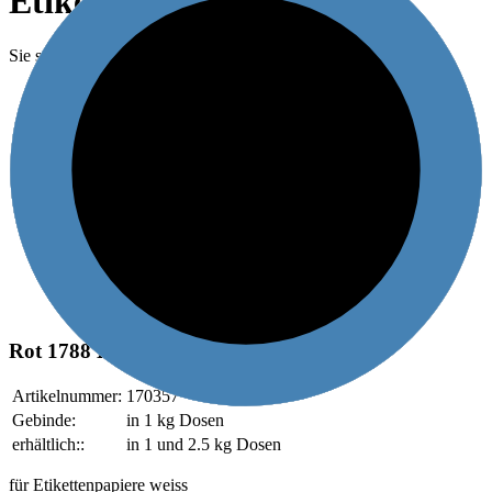
Etikettenpapiere weiss
Sie sind hier:
»
FARBAUSMISCHUNGEN
0%
Für gestrichene Papiere
0%
Farbton angepasst
0%
Schnell wegschlagend
0%
Umschlagen
0%
Stapelfähigkeit
Rot 1788 Henniez Logo
Artikelnummer:
170357
Gebinde:
in 1 kg Dosen
erhältlich::
in 1 und 2.5 kg Dosen
für Etikettenpapiere weiss