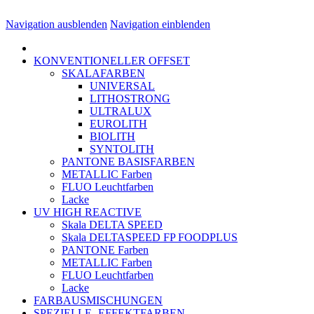
Navigation ausblenden
Navigation einblenden
KONVENTIONELLER OFFSET
SKALAFARBEN
UNIVERSAL
LITHOSTRONG
ULTRALUX
EUROLITH
BIOLITH
SYNTOLITH
PANTONE BASISFARBEN
METALLIC Farben
FLUO Leuchtfarben
Lacke
UV HIGH REACTIVE
Skala DELTA SPEED
Skala DELTASPEED FP FOODPLUS
PANTONE Farben
METALLIC Farben
FLUO Leuchtfarben
Lacke
FARBAUSMISCHUNGEN
SPEZIELLE- EFFEKTFARBEN