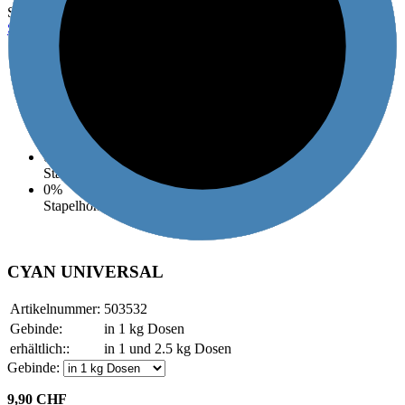
Sie sind hier:
»
KONVENTIONELLER OFFSET
»
SKALAFARBEN
»
UNIVERSAL
0%
gängige Papiersorten
0%
Schnellläufer
0%
Umschlagen
0%
Stapelfähigkeit
0%
Stapelhöhe
CYAN UNIVERSAL
Artikelnummer:
503532
Gebinde:
in 1 kg Dosen
erhältlich::
in 1 und 2.5 kg Dosen
Gebinde:
9,90 CHF