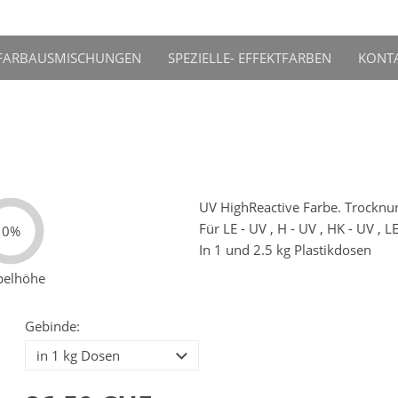
FARBAUSMISCHUNGEN
SPEZIELLE- EFFEKTFARBEN
KONT
UV HighReactive Farbe. Trocknu
Für LE - UV , H - UV , HK - UV , 
0%
In 1 und 2.5 kg Plastikdosen
pelhöhe
Gebinde: