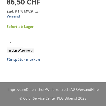
86,50 CHF
Zzgl. 8,1 % MWSt. zzgl.
Versand
Sofort ab Lager
in den Warenkorb
Für später merken
Impressum
Datenschutz
Widerrufsrecht
AGB
Versand
Hilfe
© Color Service Center KLG Biberist 2023