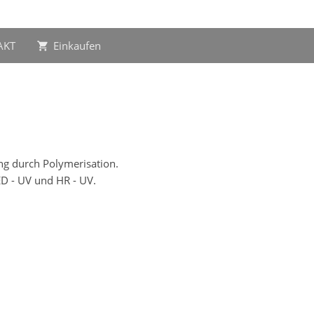
AKT
Einkaufen
ng durch Polymerisation.
LED - UV und HR - UV.