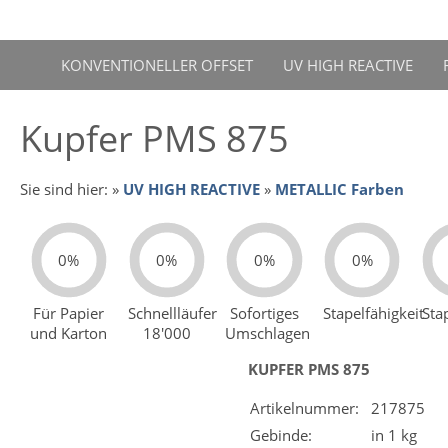
KONVENTIONELLER OFFSET
UV HIGH REACTIVE
Kupfer PMS 875
Sie sind hier:
»
UV HIGH REACTIVE
»
METALLIC Farben
0%
0%
0%
0%
Für Papier
Schnellläufer
Sofortiges
Stapelfähigkeit
Sta
und Karton
18'000
Umschlagen
KUPFER PMS 875
Artikelnummer:
217875
Gebinde:
in 1 kg